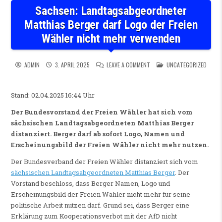
Sachsen: Landtagsabgeordneter
Matthias Berger darf Logo der Freien
Wähler nicht mehr verwenden
ON SACHSEN: LANDTAGSABGE
POSTED IN
ADMIN
3. APRIL 2025
LEAVE A COMMENT
UNCATEGORIZED
Stand: 02.04.2025 16:44 Uhr
Der Bundesvorstand der Freien Wähler hat sich vom
sächsischen Landtagsabgeordneten Matthias Berger
distanziert. Berger darf ab sofort Logo, Namen und
Erscheinungsbild der Freien Wähler nicht mehr nutzen.
Der Bundesverband der Freien Wähler distanziert sich vom
sächsischen Landtagsabgeordneten Matthias Berger
. Der
Vorstand beschloss, dass Berger Namen, Logo und
Erscheinungsbild der Freien Wähler nicht mehr für seine
politische Arbeit nutzen darf. Grund sei, dass Berger eine
Erklärung zum Kooperationsverbot mit der AfD nicht