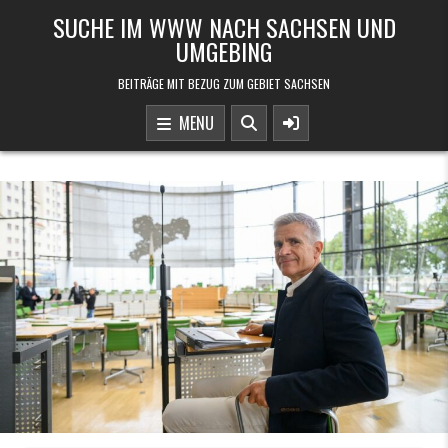
Skip to content
SUCHE IM WWW NACH SACHSEN UND
UMGEBING
BEITRÄGE MIT BEZUG ZUM GEBIET SACHSEN
MENU