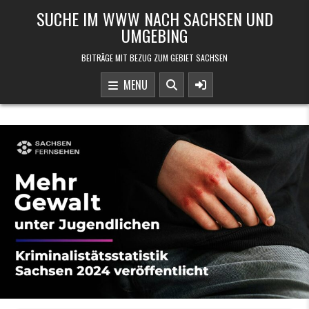
Skip to content
SUCHE IM WWW NACH SACHSEN UND
UMGEBING
BEITRÄGE MIT BEZUG ZUM GEBIET SACHSEN
MENU