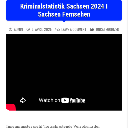
Kriminalstatistik Sachsen 2024 I
Sachsen Fernsehen
ON KRIMINALSTATISTIK SACH
POSTED IN
ADMIN
3. APRIL 2025
LEAVE A COMMENT
UNCATEGORIZED
Innenminister sieht “fortschreitende Verrohung der