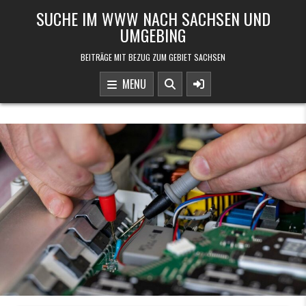
Skip to content
SUCHE IM WWW NACH SACHSEN UND
UMGEBING
BEITRÄGE MIT BEZUG ZUM GEBIET SACHSEN
MENU