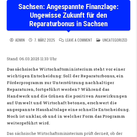
Sachsen: Angespannte Finanzlage:
Ungewisse Zukunft für den
Reparaturbonus in Sachsen
ON SACHSEN: ANGESPANNTE 
POSTED IN
ADMIN
7. MÄRZ 2025
LEAVE A COMMENT
UNCATEGORIZED
Stand: 06.03.2025 11:33 Uhr
Das sächsische Wirtschaftsministerium steht vor einer
wichtigen Entscheidung: Soll der Reparaturbonus, ein
Förderprogramm zur Unterstützung nachhaltiger
Reparaturen, fortgeführt werden? Während das
Handwerk und die Grünen die positiven Auswirkungen
auf Umwelt und Wirtschaft betonen, erschwert die
angespannte Haushaltslage eine schnelle Entscheidung.
Noch ist unklar, ob und in welcher Form das Programm
weitergeführt wird.
Das sächsische Wirtschaftsministerium prüft derzeit, ob der