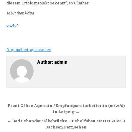
diesem Erfolgsprojekt bekennt”, so Günther.
MDR (ben)/dpa
Originalbeitrag ansehen
Author:
admin
Beitragsnavigation
Front Office Agent:in / Empfangsmitarbeiter:in (m/w/d)
in Leipzig →
← Bad Schandau: Elbebrücke – Behelfsbau startet 2025! I
Sachsen Fernsehen