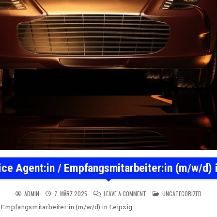
ice Agent:in / Empfangsmitarbeiter:in (m/w/d) 
ON FRONT OFFICE AGENT:IN / 
POSTED IN
ADMIN
7. MÄRZ 2025
LEAVE A COMMENT
UNCATEGORIZED
/ Empfangsmitarbeiter:in (m/w/d) in Leipzig