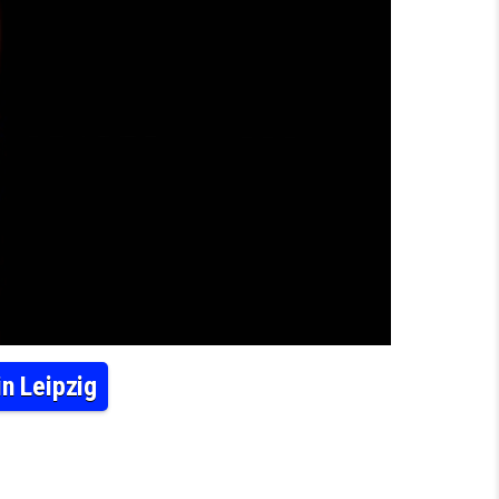
in Leipzig
EMPFANGSMITARBEITER:IN (M/W/D) IN LEIPZIG