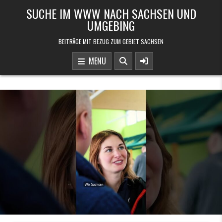
Skip to content
SUCHE IM WWW NACH SACHSEN UND
UMGEBING
BEITRÄGE MIT BEZUG ZUM GEBIET SACHSEN
MENU