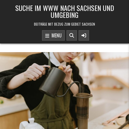
Skip to content
SUCHE IM WWW NACH SACHSEN UND
UMGEBING
BEITRÄGE MIT BEZUG ZUM GEBIET SACHSEN
MENU