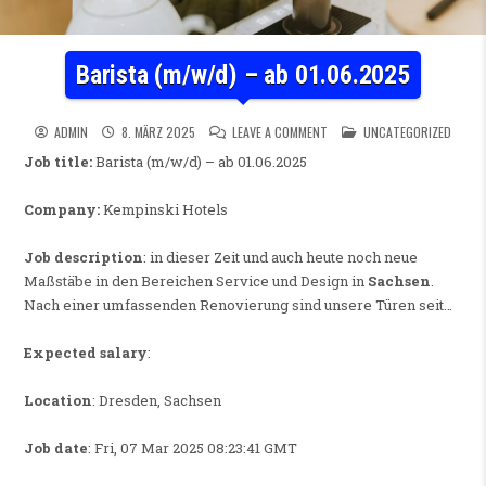
Barista (m/w/d) – ab 01.06.2025
ON BARISTA (M/W/D) – AB 01
POSTED IN
ADMIN
8. MÄRZ 2025
LEAVE A COMMENT
UNCATEGORIZED
Job title:
Barista (m/w/d) – ab 01.06.2025
Company:
Kempinski Hotels
Job description
: in dieser Zeit und auch heute noch neue
Maßstäbe in den Bereichen Service und Design in
Sachsen
.
Nach einer umfassenden Renovierung sind unsere Türen seit…
Expected salary
:
Location
: Dresden, Sachsen
Job date
: Fri, 07 Mar 2025 08:23:41 GMT