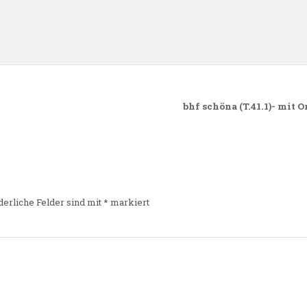
n
bhf schöna (T.41.1)- mit 
derliche Felder sind mit
*
markiert