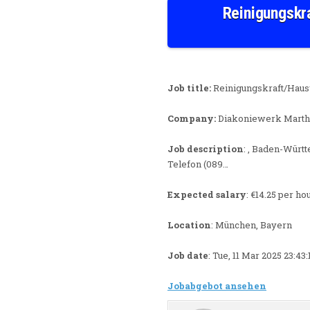
Reinigungskr
Job title:
Reinigungskraft/Haus
Company:
Diakoniewerk Marth
Job description
: , Baden-Wür
Telefon (089…
Expected salary
: €14.25 per ho
Location
: München, Bayern
Job date
: Tue, 11 Mar 2025 23:4
Jobabgebot ansehen