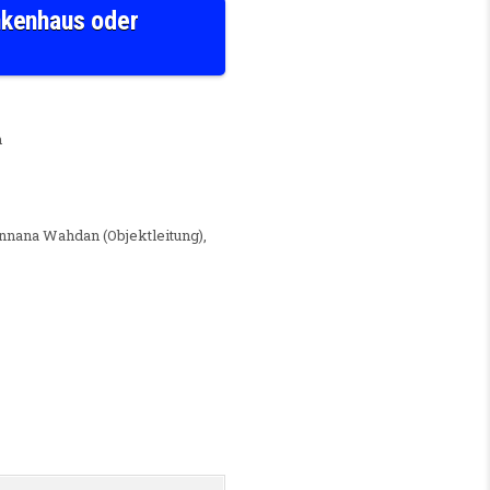
nkenhaus oder
WIRTSCHAFTSKRAFT (M/W/D) FÜR UNSER KRANKENHAUS ODER SENIORENZENTRUM
m
nnana Wahdan (Objektleitung),