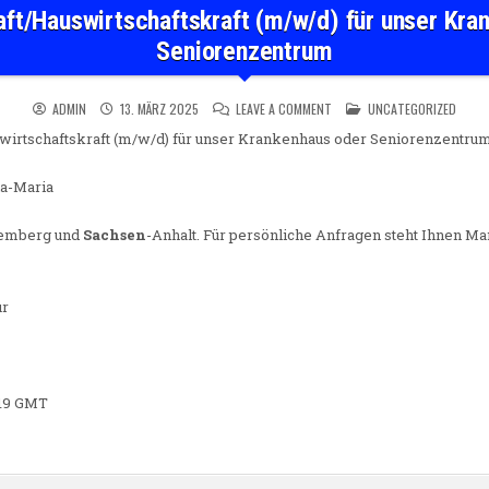
aft/Hauswirtschaftskraft (m/w/d) für unser Kra
Seniorenzentrum
ON REINIGUNGSKRAFT/HAUS
POSTED IN
ADMIN
13. MÄRZ 2025
LEAVE A COMMENT
UNCATEGORIZED
wirtschaftskraft (m/w/d) für unser Krankenhaus oder Seniorenzentru
a-Maria
ttemberg und
Sachsen
-Anhalt. Für persönliche Anfragen steht Ihnen Ma
ur
3:19 GMT