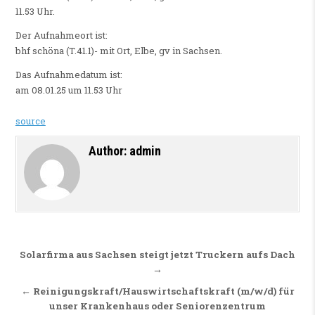
11.53 Uhr.
Der Aufnahmeort ist:
bhf schöna (T.41.1)- mit Ort, Elbe, gv in Sachsen.
Das Aufnahmedatum ist:
am 08.01.25 um 11.53 Uhr
source
Author:
admin
Beitragsnavigation
Solarfirma aus Sachsen steigt jetzt Truckern aufs Dach
→
← Reinigungskraft/Hauswirtschaftskraft (m/w/d) für
unser Krankenhaus oder Seniorenzentrum