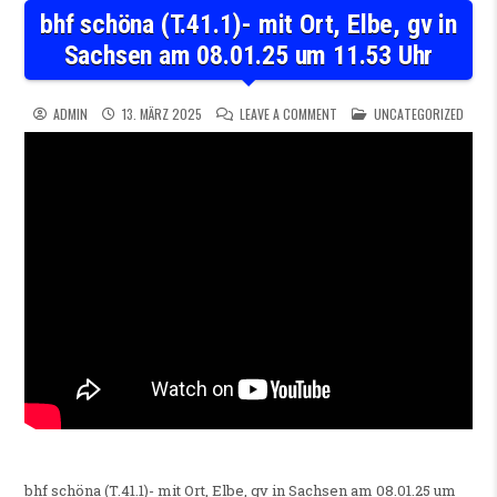
bhf schöna (T.41.1)- mit Ort, Elbe, gv in
Sachsen am 08.01.25 um 11.53 Uhr
ON BHF SCHÖNA (T.41.1)- MIT
POSTED IN
ADMIN
13. MÄRZ 2025
LEAVE A COMMENT
UNCATEGORIZED
bhf schöna (T.41.1)- mit Ort, Elbe, gv in Sachsen am 08.01.25 um