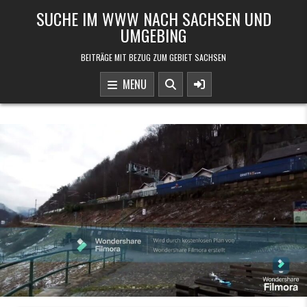
Skip to content
SUCHE IM WWW NACH SACHSEN UND
UMGEBING
BEITRÄGE MIT BEZUG ZUM GEBIET SACHSEN
MENU