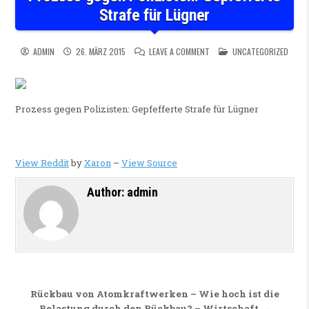
Strafe für Lügner
ON PROZESS GEGEN POLIZIST
POSTED IN
ADMIN
26. MÄRZ 2015
LEAVE A COMMENT
UNCATEGORIZED
Prozess gegen Polizisten: Gepfefferte Strafe für Lügner
View Reddit
by
Xaron
–
View Source
Author:
admin
Beitragsnavigation
Rückbau von Atomkraftwerken – Wie hoch ist die
Belastung durch den Rückbau? – Wirtschaft →