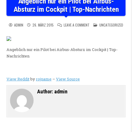
Angeblich nur ein Pilot bei Airbus-
Absturz im Cockpit | Top-Nachrichten
ON ANGEBLICH NUR EIN PILO
POSTED IN
ADMIN
26. MÄRZ 2015
LEAVE A COMMENT
UNCATEGORIZED
Angeblich nur ein Pilot bei Airbus-Absturz im Cockpit | Top-
Nachrichten
View Reddit
by
rojname
–
View Source
Author:
admin