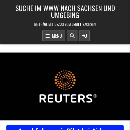
Skip to content
SUCHE IM WWW NACH SACHSEN UND
UMGEBING
BEITRÄGE MIT BEZUG ZUM GEBIET SACHSEN
MENU