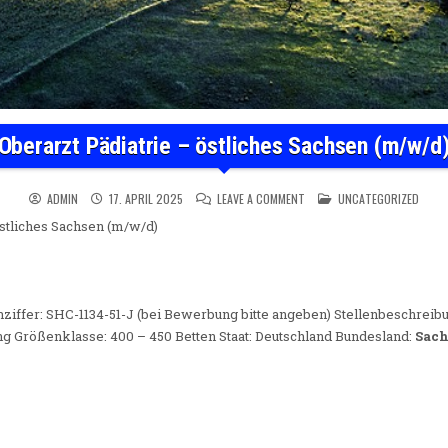
Oberarzt Pädiatrie – östliches Sachsen (m/w/d
ON OBERARZT PÄDIATRIE – Ö
POSTED IN
ADMIN
17. APRIL 2025
LEAVE A COMMENT
UNCATEGORIZED
östliches Sachsen (m/w/d)
ziffer: SHC-1134-51-J (bei Bewerbung bitte angeben) Stellenbeschreib
 Größenklasse: 400 – 450 Betten Staat: Deutschland Bundesland:
Sac