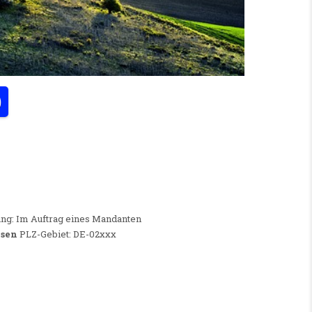
)
STLICHES SACHSEN (M/W/D)
ung: Im Auftrag eines Mandanten
hsen
PLZ-Gebiet: DE-02xxx