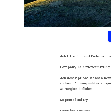
Job title:
Oberarzt Pädiatrie – 
Company:
1a-Ärztevermittlung
Job description
:
Sachsen
Kenn
suchen…: Schwerpunktversorgung
Ort/Region: östliches…
Expected salary
:
Location
: Sachsen