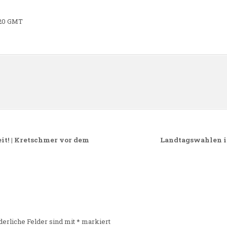
1:20 GMT
n
it! | Kretschmer vor dem
Landtagswahlen i
derliche Felder sind mit
*
markiert