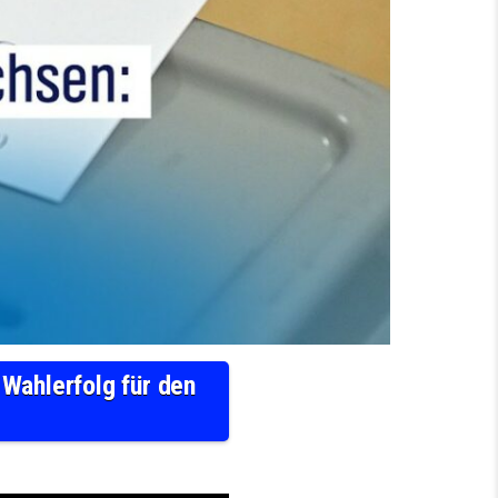
Wahlerfolg für den
RINGEN UND SACHSEN: WAS BEDEUTET DER AFD-WAHLERFOLG FÜR DEN NORDEN? | NDR INF