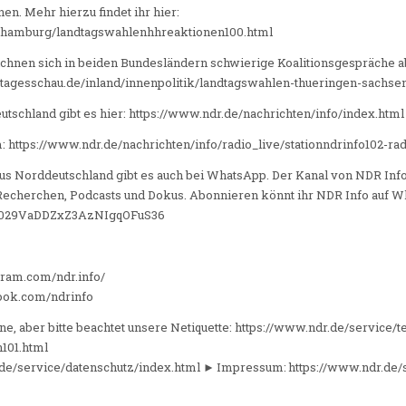
en. Mehr hierzu findet ihr hier:
n/hamburg/landtagswahlenhhreaktionen100.html
hnen sich in beiden Bundesländern schwierige Koalitionsgespräche a
ww.tagesschau.de/inland/innenpolitik/landtagswahlen-thueringen-sachse
schland gibt es hier: https://www.ndr.de/nachrichten/info/index.html
 https://www.ndr.de/nachrichten/info/radio_live/stationndrinfo102-rad
us Norddeutschland gibt es auch bei WhatsApp. Der Kanal von NDR Info 
echerchen, Podcasts und Dokus. Abonnieren könnt ihr NDR Info auf W
/0029VaDDZxZ3AzNIgqOFuS36
gram.com/ndr.info/
ook.com/ndrinfo
e, aber bitte beachtet unsere Netiquette: https://www.ndr.de/service/t
n101.html
.de/service/datenschutz/index.html ► Impressum: https://www.ndr.de