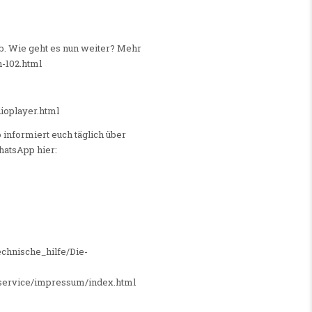
b. Wie geht es nun weiter? Mehr
n-102.html
ioplayer.html
informiert euch täglich über
hatsApp hier:
echnische_hilfe/Die-
/service/impressum/index.html