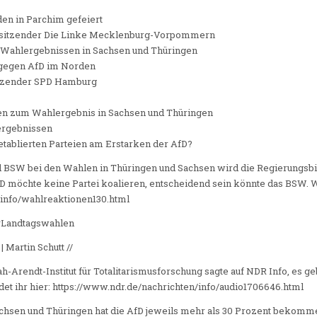
en in Parchim gefeiert
rsitzender Die Linke Mecklenburg-Vorpommern
n Wahlergebnissen in Sachsen und Thüringen
 gegen AfD im Norden
itzender SPD Hamburg
n zum Wahlergebnis in Sachsen und Thüringen
lergebnissen
 etablierten Parteien am Erstarken der AfD?
BSW bei den Wahlen in Thüringen und Sachsen wird die Regierungsbi
D möchte keine Partei koalieren, entscheidend sein könnte das BSW. Wei
/info/wahlreaktionen130.html
#Landtagswahlen
 Martin Schutt //
Arendt-Institut für Totalitarismusforschung sagte auf NDR Info, es ge
det ihr hier: https://www.ndr.de/nachrichten/info/audio1706646.html
chsen und Thüringen hat die AfD jeweils mehr als 30 Prozent bekomm