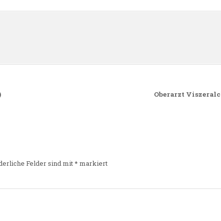
n
)
Oberarzt Viszeral
derliche Felder sind mit
*
markiert