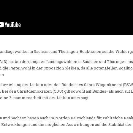
andtagswahlen in Sachsen und Thüringen: Reaktionen auf die Wahlerg
 (AfD) hat bei den jüngsten Landtagswahlen in Sachsen und Thüringen h
rd die Partei wohl in der Opposition bleiben, da alle potenziellen Koal
en.
Einbeziehung der Linken oder des Bündnisses Sahra Wagenknecht (BSW)
 Bei den Christdemokraten (CDU) gilt sowohl auf Bundes- als auch auf
 eine Zusammenarbeit mit der Linken untersagt.
n und Sachsen haben auch im Norden Deutschlands für zahlreiche Rea
en Entwicklungen und die möglichen Auswirkungen auf die Stabilität der