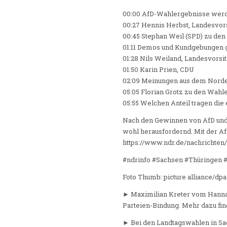
00:00 AfD-Wahlergebnisse werd
00:27 Hennis Herbst, Landesvo
00:45 Stephan Weil (SPD) zu de
01:11 Demos und Kundgebungen
01:28 Nils Weiland, Landesvors
01:50 Karin Prien, CDU
02:09 Meinungen aus dem Norde
05:05 Florian Grotz zu den Wah
05:55 Welchen Anteil tragen die
Nach den Gewinnen von AfD und 
wohl herausfordernd. Mit der Af
https://www.ndr.de/nachrichten
#ndrinfo #Sachsen #Thüringen 
Foto Thumb: picture alliance/dpa |
► Maximilian Kreter vom Hannah-
Parteien-Bindung. Mehr dazu fin
► Bei den Landtagswahlen in Sa