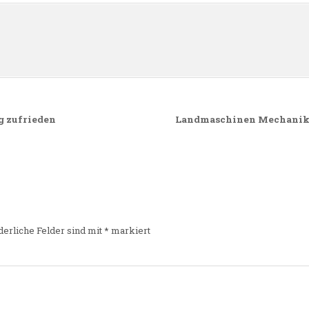
n
g zufrieden
Landmaschinen Mechaniker
derliche Felder sind mit
*
markiert