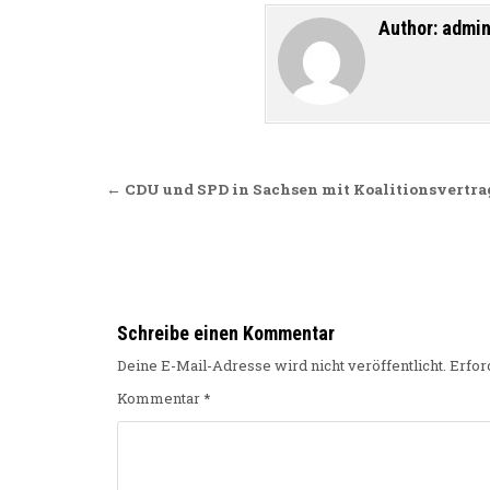
Author:
admi
Beitragsnavigation
← CDU und SPD in Sachsen mit Koalitionsvertra
Schreibe einen Kommentar
Deine E-Mail-Adresse wird nicht veröffentlicht.
Erfor
Kommentar
*