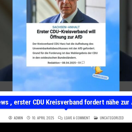
ws , erster CDU Kreisverband fordert nähe zur
ON #NEWS , ERSTER CDU KR
POSTED IN
ADMIN
10. APRIL 2025
LEAVE A COMMENT
UNCATEGORIZED