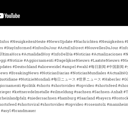
eInfos #NeuigkeitenHeute #NewsUpdate #Nachrichten #Neuigkeiten 
 #StayInformed #InfosDuJour #ActuEnDirect #NouvellesDuJour #Info
ÚltimaHora #ActualidadHoy #InfoDelDía #Noticias #Actualizaciones #
Oggi #Notizie #Aggiornamenti #DagelijkseNieuws #LaatsteNieuws #
Updates #Deutschland #aliceweidel #ampel #wahl #每日新闻 #中国新闻 #全球
News #BreakingNews #NoticiasDiarias #NoticiasMundiales #ActualitéQ
ornamenti #politik #shorts #shortsvideo #topvideo #shortsfeed #shor
yrieger #kettneredelmetalle #eilmeldung #sachsen #Sachsen-Anhalt #
heinlandpfalz #niedersachsen #hamburg #Saarland #bayern #Rostoc
hortsfeed #shortsviral #shortsvideo #topvideo #rosenstolz #mannhe
 #asyl #brandmauer