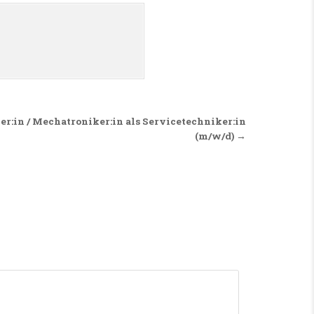
:in / Mechatroniker:in als Servicetechniker:in
(m/w/d) →