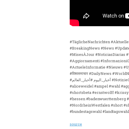
#TäglicheNachrichten #Aktuell
#BreakingNews #News #Updates
#MisesÀJour #NoticiasDiarias #
#Aggiornamenti #Informazioni
#ActueleInformatie #Nieuws #
#विश्वसमाचार #DailyNews #World
#أخبار_اليوم #أخبار_العالم #NotizieQuotidiane #NotizieMondiali #每日ニュース #世界ニュース #Haberler #Gündem #DünyaHaberleri #afd
#aliceweidel #ampel #wahl #aggi
#shortsbeta #ernstwolff #kriss
#hessen #badenwuerttemberg #r
#NordrheinWestfalen #short #s
#bundestagswahl #landtagswahl
source