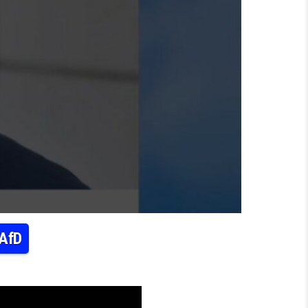
 AfD
EISVERBAND FORDERT NÄHE ZUR AFD