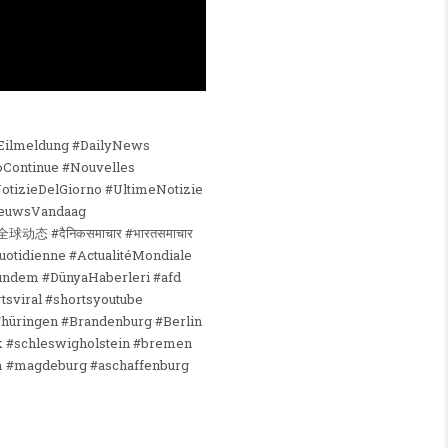
#Eilmeldung #DailyNews
Continue #Nouvelles
NotizieDelGiorno #UltimeNotizie
NieuwsVandaag
动态 #दैनिकसमाचार #भारतसमाचार
uotidienne #ActualitéMondiale
tsviral #shortsyoutube
Thüringen #Brandenburg #Berlin
k #schleswigholstein #bremen
im #magdeburg #aschaffenburg