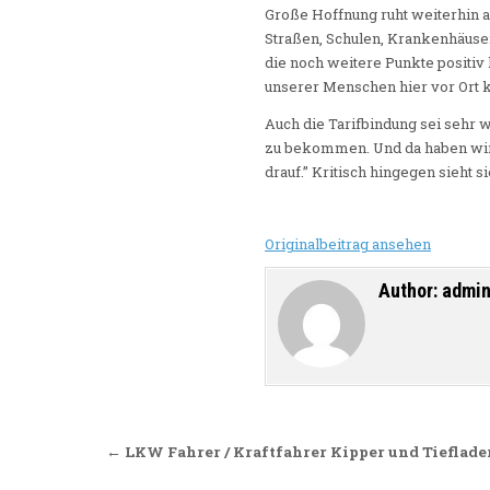
Große Hoffnung ruht weiterhin a
Straßen, Schulen, Krankenhäuser
die noch weitere Punkte positiv 
unserer Menschen hier vor Ort k
Auch die Tarifbindung sei sehr w
zu bekommen. Und da haben wir j
drauf.” Kritisch hingegen sieht 
Originalbeitrag ansehen
Author:
admi
Beitragsnavigation
← LKW Fahrer / Kraftfahrer Kipper und Tieflader