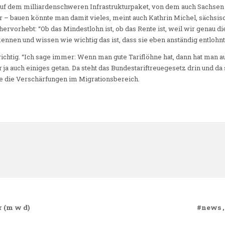
uf dem milliardenschweren Infrastrukturpaket, von dem auch Sachsen 
 – bauen könnte man damit vieles, meint auch Kathrin Michel, sächsi
hervorhebt: “Ob das Mindestlohn ist, ob das Rente ist, weil wir genau d
ennen und wissen wie wichtig das ist, dass sie eben anständig entlohn
ichtig. “Ich sage immer: Wenn man gute Tariflöhne hat, dann hat man a
a auch einiges getan. Da steht das Bundestariftreuegesetz drin und d
sie die Verschärfungen im Migrationsbereich.
n
 (m w d)
#news ,