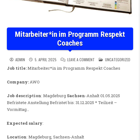
Mitarbeiter*in im Programm Respekt
Coaches
ON MITARBEITER*IN IM PRO
POSTED IN
ADMIN
5. APRIL 2025
LEAVE A COMMENT
UNCATEGORIZED
Job title:
Mitarbeiter*in im Programm Respekt Coaches
Company:
AWO
Job description
: Magdeburg
Sachsen
-Anhalt 01.05.2025
Befristete Anstellung Befristet bis: 31.12.2025 * Teilzeit –
Vormittag…
Expected salary
:
Location
: Magdeburg, Sachsen-Anhalt