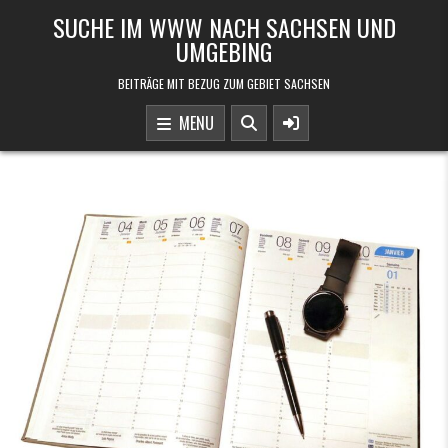
Skip to content
SUCHE IM WWW NACH SACHSEN UND
UMGEBING
BEITRÄGE MIT BEZUG ZUM GEBIET SACHSEN
MENU