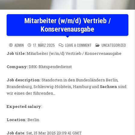
Mitarbeiter (w/m/d) Vertrieb /
Konservenausgabe
ON MITARBEITER (W/M/D) VE
POSTED IN
ADMIN
17. MÄRZ 2025
LEAVE A COMMENT
UNCATEGORIZED
Job title:
Mitarbeiter (w/m/d) Vertrieb / Konservenausgabe
Company:
DRK-Blutspendedienst
Job description
: Standorten in den Bundesländern Berlin,
Brandenburg, Schleswig-Holstein, Hamburg und
Sachsen
sind
wir eines der führenden…
Expected salary
:
Location
: Berlin
Job date
: Sat, 15 Mar 2025 23:09:41 GMT