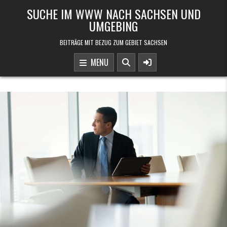
Skip to content
SUCHE IM WWW NACH SACHSEN UND
UMGEBING
BEITRÄGE MIT BEZUG ZUM GEBIET SACHSEN
MENU