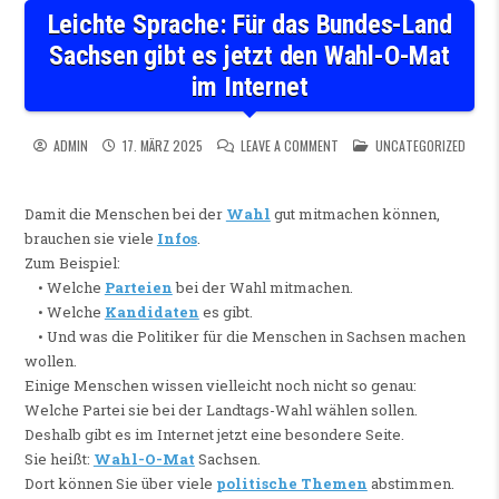
Leichte Sprache: Für das Bundes-Land
Sachsen gibt es jetzt den Wahl-O-Mat
im Internet
ON LEICHTE SPRACHE: FÜR D
POSTED IN
ADMIN
17. MÄRZ 2025
LEAVE A COMMENT
UNCATEGORIZED
Damit die Menschen bei der
Wahl
gut mitmachen können,
brauchen sie viele
Infos
.
Zum Beispiel:
• Welche
Parteien
bei der Wahl mitmachen.
• Welche
Kandidaten
es gibt.
• Und was die Politiker für die Menschen in Sachsen machen
wollen.
Einige Menschen wissen vielleicht noch nicht so genau:
Welche Partei sie bei der Landtags-Wahl wählen sollen.
Deshalb gibt es im Internet jetzt eine besondere Seite.
Sie heißt:
Wahl-O-Mat
Sachsen.
Dort können Sie über viele
politische Themen
abstimmen.