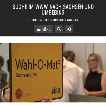
Skip to content
SUCHE IM WWW NACH SACHSEN UND
UMGEBING
BEITRÄGE MIT BEZUG ZUM GEBIET SACHSEN
MENU