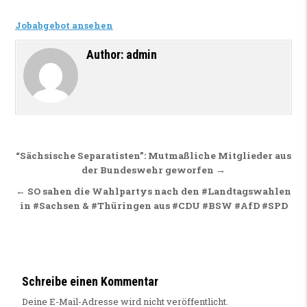
Jobabgebot ansehen
Author:
admin
Beitragsnavigation
“Sächsische Separatisten”: Mutmaßliche Mitglieder aus
der Bundeswehr geworfen →
← SO sahen die Wahlpartys nach den #Landtagswahlen
in #Sachsen & #Thüringen aus #CDU #BSW #AfD #SPD
Schreibe einen Kommentar
Deine E-Mail-Adresse wird nicht veröffentlicht.