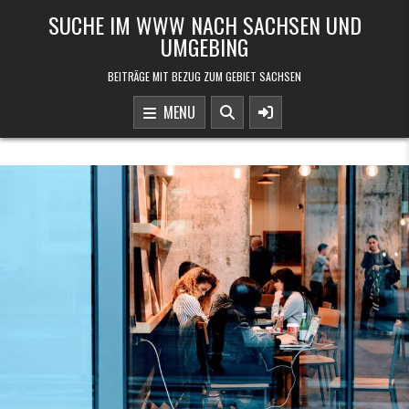
Skip to content
SUCHE IM WWW NACH SACHSEN UND
UMGEBING
BEITRÄGE MIT BEZUG ZUM GEBIET SACHSEN
MENU