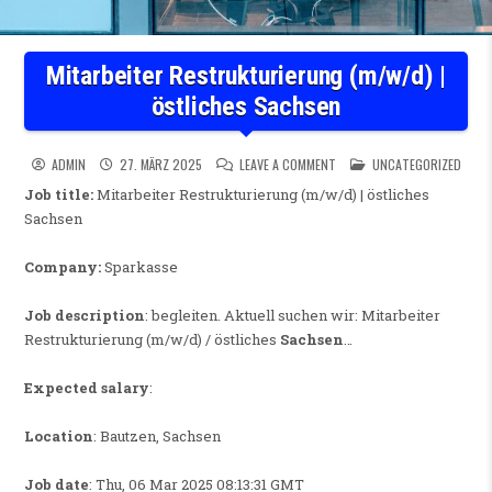
Mitarbeiter Restrukturierung (m/w/d) |
östliches Sachsen
ON MITARBEITER RESTRUKTU
POSTED IN
ADMIN
27. MÄRZ 2025
LEAVE A COMMENT
UNCATEGORIZED
Job title:
Mitarbeiter Restrukturierung (m/w/d) | östliches
Sachsen
Company:
Sparkasse
Job description
: begleiten. Aktuell suchen wir: Mitarbeiter
Restrukturierung (m/w/d) / östliches
Sachsen
…
Expected salary
:
Location
: Bautzen, Sachsen
Job date
: Thu, 06 Mar 2025 08:13:31 GMT