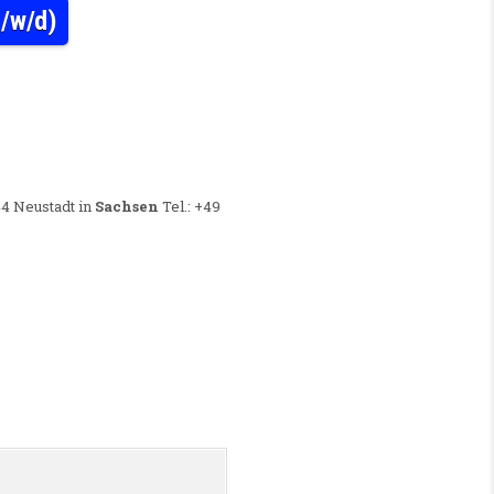
m/w/d)
CHEN BEREICH/ MESSTECHNIK (M/W/D)
44 Neustadt in
Sachsen
Tel.: +49