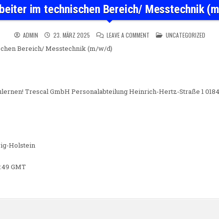
beiter im technischen Bereich/ Messtechnik (
ON MITARBEITER IM TECHNIS
POSTED IN
ADMIN
23. MÄRZ 2025
LEAVE A COMMENT
UNCATEGORIZED
schen Bereich/ Messtechnik (m/w/d)
zulernen! Trescal GmbH Personalabteilung Heinrich-Hertz-Straße 1 018
ig-Holstein
56:49 GMT
n