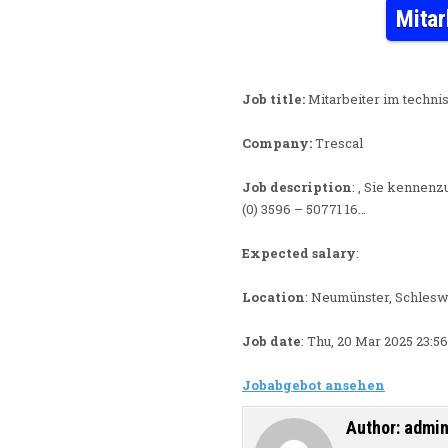
Mitar
Job title:
Mitarbeiter im techni
Company:
Trescal
Job description
: , Sie kennen
(0) 3596 – 50771 16…
Expected salary
:
Location
: Neumünster, Schlesw
Job date
: Thu, 20 Mar 2025 23:
Jobabgebot ansehen
Author:
admi