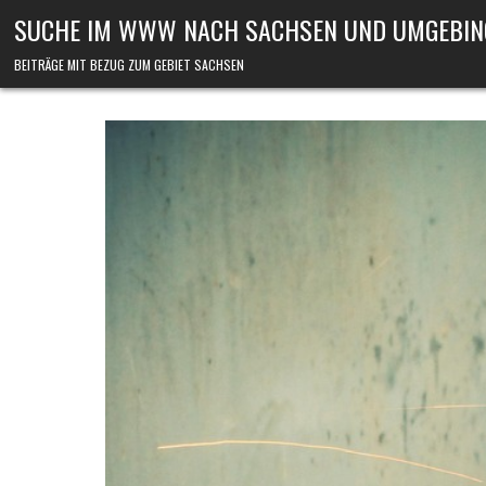
Skip to content
SUCHE IM WWW NACH SACHSEN UND UMGEBIN
BEITRÄGE MIT BEZUG ZUM GEBIET SACHSEN