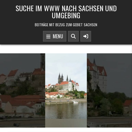
Skip to content
SUCHE IM WWW NACH SACHSEN UND
UMGEBING
BEITRÄGE MIT BEZUG ZUM GEBIET SACHSEN
MENU