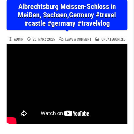
Albrechtsburg Meissen-Schloss in
Meißen, Sachsen,Germany #travel
#castle #germany #travelvlog
ON ALBRECHTSBURG MEISSEN
POSTED IN
ADMIN
23. MÄRZ 2025
LEAVE A COMMENT
UNCATEGORIZED