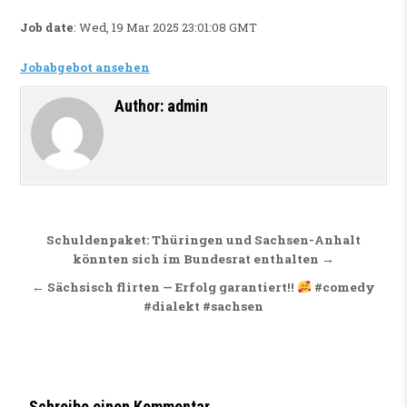
Job date
: Wed, 19 Mar 2025 23:01:08 GMT
Jobabgebot ansehen
Author:
admin
Beitragsnavigation
Schuldenpaket: Thüringen und Sachsen-Anhalt
könnten sich im Bundesrat enthalten →
← Sächsisch flirten — Erfolg garantiert!!
#comedy
#dialekt #sachsen
Schreibe einen Kommentar