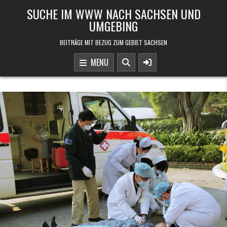
Skip to content
SUCHE IM WWW NACH SACHSEN UND
UMGEBING
BEITRÄGE MIT BEZUG ZUM GEBIET SACHSEN
MENU