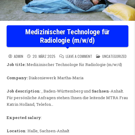
Medizinischer Technologe für
Radiologie (m/w/d)
ON MEDIZINISCHER TECHNOLO
POSTED IN
ADMIN
20. MÄRZ 2025
LEAVE A COMMENT
UNCATEGORIZED
Job title:
Medizinischer Technologe für Radiologie (m/w/d)
Company:
Diakoniewerk Martha-Maria
Job description
: , Baden-Württemberg und
Sachsen
-Anhalt.
Für persönliche Anfragen stehen Ihnen die leitende MTRA Frau
Katrin Holland, Telefon…
Expected salary
:
Location
: Halle, Sachsen-Anhalt