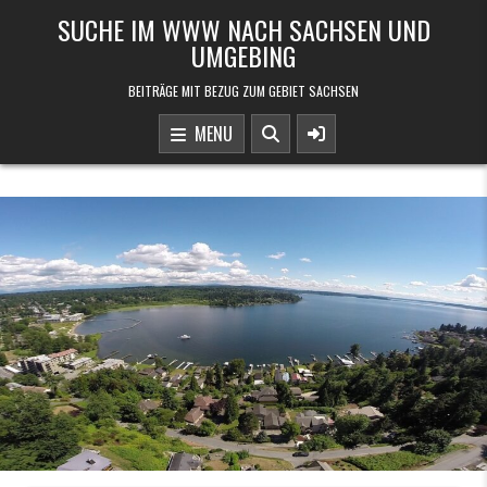
Skip to content
SUCHE IM WWW NACH SACHSEN UND
UMGEBING
BEITRÄGE MIT BEZUG ZUM GEBIET SACHSEN
MENU