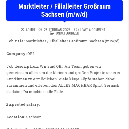
Marktleiter / Filialleiter Großraum
Sachsen (m/w/d)
ON MARKTLEITER
ADMIN
28. FEBRUAR 2025
LEAVE A COMMENT
POSTED IN
UNCATEGORIZED
Job title:
Marktleiter / Filialleiter Großraum Sachsen (m/w/d)
Company:
OBI
Job description
: Wir sind OBI. Als Team geben wir
gemeinsam alles, um die kleinen und großen Projekte unserer
Kund:innen zu ermöglichen. Viele kluge Köpfe stehen dabei
zusammen und erleben den ALLES MACHBAR Spirit. Sei auch
du dabei! Du möchtest alle Fäde…
Expected salary
:
Location
: Sachsen