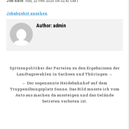
Job date
: Sun, 23 Feb 2025 08:32:41 GMT
Jobabgebot ansehen
Author:
admin
Beitragsnavigation
Spitzenpolitiker der Parteien zu den Ergebnissen der
Landtagswahlen in Sachsen und Thüringen →
← Der sogenannte Heidebahnhof auf dem
Truppenübungsplatz Senne. Das Bild musste ich vom
Auto aus machen da aussteigen und das Gelände
betreten verboten ist.