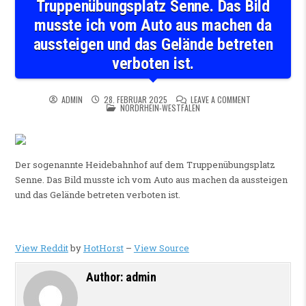
Truppenübungsplatz Senne. Das Bild
musste ich vom Auto aus machen da
aussteigen und das Gelände betreten
verboten ist.
ON DER SOGENAN
ADMIN
28. FEBRUAR 2025
LEAVE A COMMENT
POSTED IN
NORDRHEIN-WESTFALEN
Der sogenannte Heidebahnhof auf dem Truppenübungsplatz
Senne. Das Bild musste ich vom Auto aus machen da aussteigen
und das Gelände betreten verboten ist.
View Reddit
by
HotHorst
–
View Source
Author:
admin