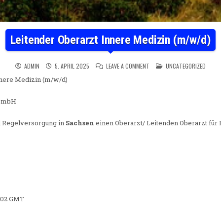
Leitender Oberarzt Innere Medizin (m/w/d)
ON LEITENDER OBERARZT INNE
POSTED IN
ADMIN
5. APRIL 2025
LEAVE A COMMENT
UNCATEGORIZED
nnere Medizin (m/w/d)
 GmbH
d Regelversorgung in
Sachsen
einen Oberarzt/ Leitenden Oberarzt für
3:02 GMT