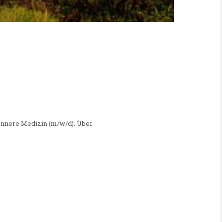
RE MEDIZIN (M/W/D)
 Innere Medizin (m/w/d). Über