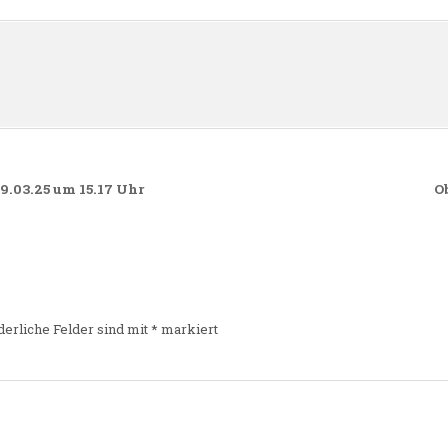
n
29.03.25 um 15.17 Uhr
O
derliche Felder sind mit
*
markiert