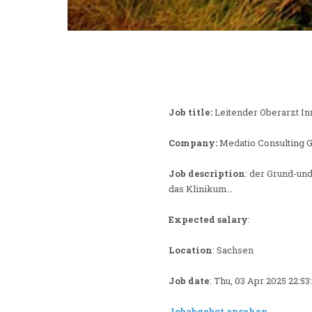
Job title:
Leitender Oberarzt I
Company:
Medatio Consulting
Job description
: der Grund-un
das Klinikum…
Expected salary
:
Location
: Sachsen
Job date
: Thu, 03 Apr 2025 22:5
Jobabgebot ansehen