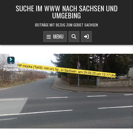
Skip to content
SUCHE IM WWW NACH SACHSEN UND
UMGEBING
BEITRÄGE MIT BEZUG ZUM GEBIET SACHSEN
MENU