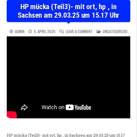
HP mücka (Teil3)- mit ort, hp , in
Sachsen am 29.03.25 um 15.17 Uhr
ON HP MÜCKA (TEIL3)- MIT OR
POSTED IN
ADMIN
5. APRIL 2025
LEAVE A COMMENT
UNCATEGORIZED
HP mücka (Teil3)- mit ort, hp , in Sachsen am 29.03.25 um 15.17