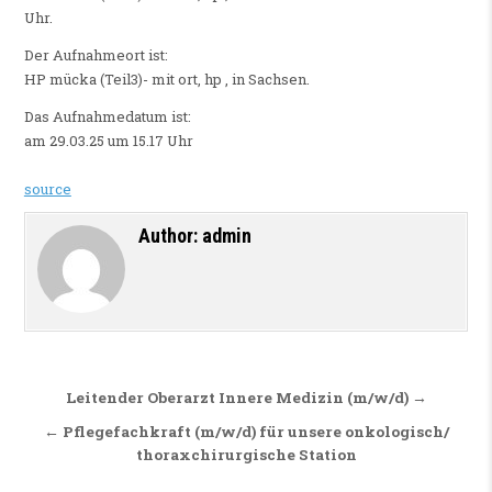
Uhr.
Der Aufnahmeort ist:
HP mücka (Teil3)- mit ort, hp , in Sachsen.
Das Aufnahmedatum ist:
am 29.03.25 um 15.17 Uhr
source
Author:
admin
Beitragsnavigation
Leitender Oberarzt Innere Medizin (m/w/d) →
← Pflegefachkraft (m/w/d) für unsere onkologisch/
thoraxchirurgische Station