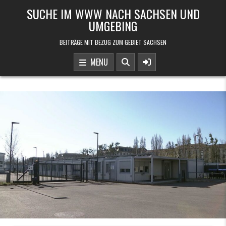
Skip to content
SUCHE IM WWW NACH SACHSEN UND
UMGEBING
BEITRÄGE MIT BEZUG ZUM GEBIET SACHSEN
MENU