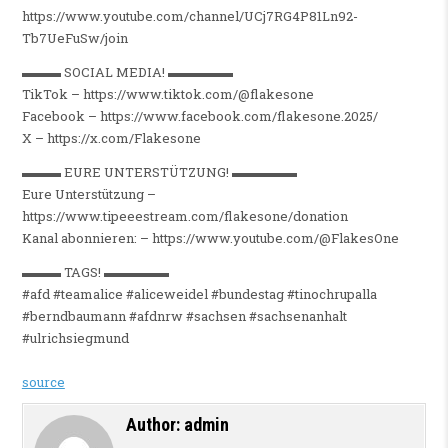
https://www.youtube.com/channel/UCj7RG4P81Ln92-
Tb7UeFuSw/join
▬▬▬ SOCIAL MEDIA! ▬▬▬▬▬
TikTok – https://www.tiktok.com/@flakesone
Facebook – https://www.facebook.com/flakesone.2025/
X – https://x.com/Flakesone
▬▬▬ EURE UNTERSTÜTZUNG! ▬▬▬▬▬
Eure Unterstützung –
https://www.tipeeestream.com/flakesone/donation
Kanal abonnieren: – https://www.youtube.com/@FlakesOne
▬▬▬ TAGS! ▬▬▬▬▬
#afd #teamalice #aliceweidel #bundestag #tinochrupalla
#berndbaumann #afdnrw #sachsen #sachsenanhalt
#ulrichsiegmund
source
Author:
admin