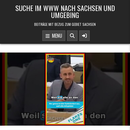
Skip to content
SUCHE IM WWW NACH SACHSEN UND
UMGEBING
BEITRÄGE MIT BEZUG ZUM GEBIET SACHSEN
MENU