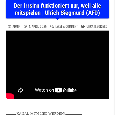
Der Irrsinn funktioniert nur, weil alle
mitspielen | Ulrich Siegmund (AFD)
ON DER IRRSINN FUNKTIONIER
POSTED IN
ADMIN
4. APRIL 2025
LEAVE A COMMENT
UNCATEGORIZED
▬▬▬ KANAL-MITGLIED WERDEN! ▬▬▬▬▬