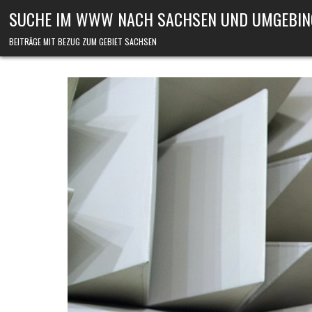
Skip to content
SUCHE IM WWW NACH SACHSEN UND UMGEBIN
BEITRÄGE MIT BEZUG ZUM GEBIET SACHSEN