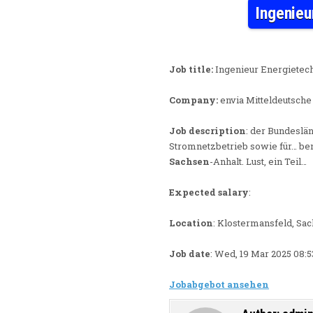
Ingenieu
Job title:
Ingenieur Energietechn
Company:
envia Mitteldeutsche
Job description
: der Bundeslä
Stromnetzbetrieb sowie für… be
Sachsen
-Anhalt. Lust, ein Teil…
Expected salary
:
Location
: Klostermansfeld, Sa
Job date
: Wed, 19 Mar 2025 08:
Jobabgebot ansehen