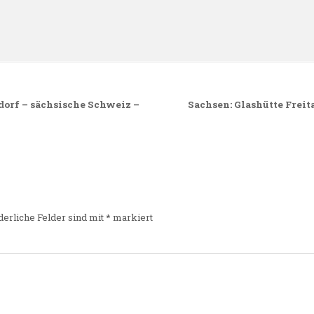
n
ndorf – sächsische Schweiz –
Sachsen: Glashütte Freit
derliche Felder sind mit
*
markiert