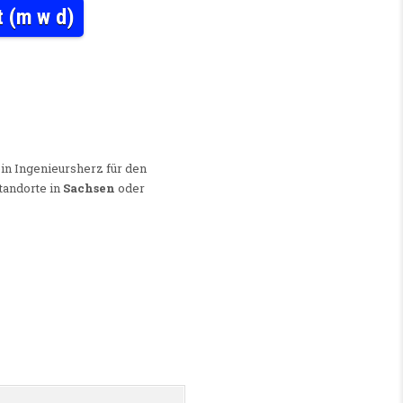
t (m w d)
IK ALS FACHKRAFT ARBEITSSICHERHEIT (M W D)
ein Ingenieursherz für den
tandorte in
Sachsen
oder