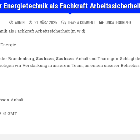
r Energietechnik als Fachkraft Arbeitssicherhei
ON INGENIEUR ENERGIETECHN
POSTED IN
ADMIN
21. MÄRZ 2025
LEAVE A COMMENT
UNCATEGORIZED
ik als Fachkraft Arbeitssicherheit (m w d)
 Energie
nder Brandenburg,
Sachsen
,
Sachsen
-Anhalt und Thüringen. Schlägt d
nötigen wir Verstärkung in unserem Team, an einem unserer Betriebss
chsen-Anhalt
53:41 GMT