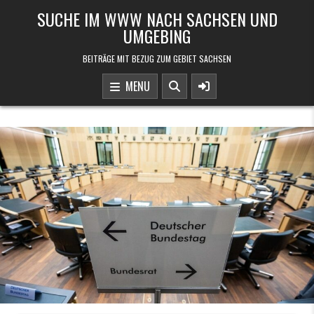
Skip to content
SUCHE IM WWW NACH SACHSEN UND
UMGEBING
BEITRÄGE MIT BEZUG ZUM GEBIET SACHSEN
MENU