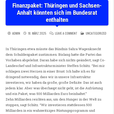
Finanzpaket: Thüringen und Sachsen-
Anhalt könnten sich im Bundesrat
enthalten
ON FINANZPAKET: THÜRINGE
POSTED IN
ADMIN
18. MÄRZ 2025
LEAVE A COMMENT
UNCATEGORIZED
In Thüringen etwa müsste das Bündnis Sahra Wagenknecht
dem Schuldenpaket zustimmen. Bislang hatte die Partei das
Vorhaben abgelehnt. Daran habe sich nichts geändert, sagt Co-
Landeschef und Infrastrukturminister Steffen Schütz: “Bei mir
schlagen zwei Herzen in einer Brust. Ich halte ich es für
dringend notwendig, dass wir in unsere Infrastruktur
investieren, wir haben da große, große Defizite. Das ist auch
jedem klar. Aber was überhaupt nicht geht, ist die Aufrüstung
und ein Paket, was 500 Milliarden Euro beinhaltet.”
Zehn Milliarden reichten aus, um den Hunger in der Welt zu
stoppen, sagt Schütz. “Wir investieren stattdessen 500
Milliarden in ein wahnwitziges Rüstungsprogramm und