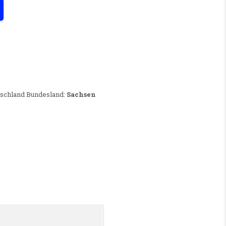
REGION ZWICKAU (M/W/D)
utschland Bundesland:
Sachsen