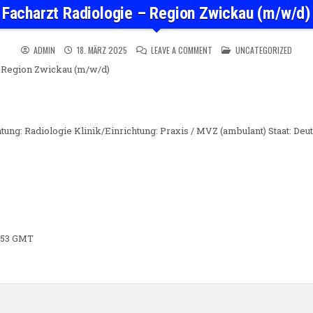
Facharzt Radiologie – Region Zwickau (m/w/d)
ON FACHARZT RADIOLOGIE – 
POSTED IN
ADMIN
18. MÄRZ 2025
LEAVE A COMMENT
UNCATEGORIZED
– Region Zwickau (m/w/d)
htung: Radiologie Klinik/Einrichtung: Praxis / MVZ (ambulant) Staat: De
2:53 GMT
n