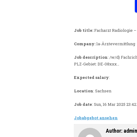
Job title:
Facharzt Radiologie 
Company:
1a-Ärztevermittlung
Job description
: /w/d) Fachric
PLZ-Gebiet: DE-08xxx…
Expected salary
:
Location
: Sachsen
Job date
: Sun, 16 Mar 2025 23:4
Jobabgebot ansehen
Author:
admi