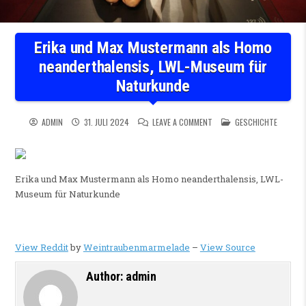
Erika und Max Mustermann als Homo
neanderthalensis, LWL-Museum für
Naturkunde
ON ERIKA UND MAX MUSTER
POSTED IN
ADMIN
31. JULI 2024
LEAVE A COMMENT
GESCHICHTE
Erika und Max Mustermann als Homo neanderthalensis, LWL-
Museum für Naturkunde
View Reddit
by
Weintraubenmarmelade
–
View Source
Author:
admin