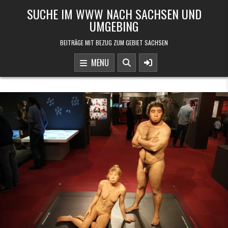
Skip to content
SUCHE IM WWW NACH SACHSEN UND
UMGEBING
BEITRÄGE MIT BEZUG ZUM GEBIET SACHSEN
MENU