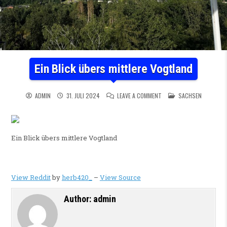
Ein Blick übers mittlere Vogtland
ON EIN BLICK ÜBERS MITT
POSTED IN
ADMIN
31. JULI 2024
LEAVE A COMMENT
SACHSEN
Ein Blick übers mittlere Vogtland
View Reddit
by
herb420_
–
View Source
Author:
admin