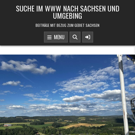
Skip to content
SUCHE IM WWW NACH SACHSEN UND
UMGEBING
BEITRÄGE MIT BEZUG ZUM GEBIET SACHSEN
MENU