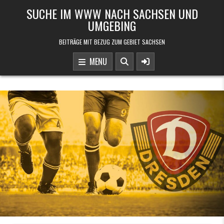
Skip to content
SUCHE IM WWW NACH SACHSEN UND
UMGEBING
BEITRÄGE MIT BEZUG ZUM GEBIET SACHSEN
MENU