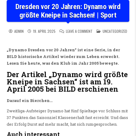
Dresden vor 20 Jahren: Dynamo wird
größte Kneipe in Sachsen! | Sport
ON DRESDEN VOR 20 JAHREN:
POSTED IN
ADMIN
19. APRIL 2025
LEAVE A COMMENT
UNCATEGORIZED
„Dynamo Dresden vor 20 Jahren“ ist eine Serie, in der
BILD historische Artikel wieder zum Leben erweckt.
Lesen Sie heute, was den Klub im Jahr 2005 bewegte.
Der Artikel „Dynamo wird größte
Kneipe in Sachsen“ ist am 19.
April 2005 bei BILD erschienen
Darauf ein Bierchen…
Zweitliga-Aufsteiger Dynamo hat fünf Spieltage vor Schluss mit
37 Punkten das Saisonziel Klassenerhalt fast erreicht. Und dass
der Erfolg Durst auf mehr macht, hat sich rumgesprochen.
Auch interessant