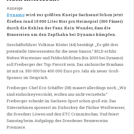
Anzeige
Dynamo
wird zur größten Kneipe Sachsens! Schon jetzt
fließen rund 15 000 Liter Bier pro Heimspiel (300 Fässer)
durch die Kehlen der Fans. Kein Wunder, dass die
Brauereien um den Zapfhahn bei Dynamo kämpfen.
Geschäftsführer Volkmar Köster (44) bestätigt: „Es gibt drei
potentielle Interessenten für die neue Saison.“ BILD erfuhr:
Neben Warsteiner und Feldschlößchen (bis 2003 bei Dynamo)
soll Freiberger der Top-Favorit sein. Das sächsische Brauhaus
ist mit ca. 350 000 bis 400 000 Euro pro Jahr als neuer Groß-
Sponsor im Gespräch.
Freiberger-Chef Eric Schäffer (38) mauert allerdings noch: „Wir
sind eishockeyverrückt, wollen uns nicht verzetteln.“
Freiberger schenkt im Sachsen-Sport schon groß ein. Das
Unternehmen sponsert im Eishockey die Füchse Weißwasser,
die Dresdner Löwen und den ETC Crimmitschau. Und feiert
Samstag beim Aufgalopp des Dresdener Rennvereins
Premiere.