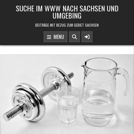
Skip to content
SUCHE IM WWW NACH SACHSEN UND
UMGEBING
BEITRÄGE MIT BEZUG ZUM GEBIET SACHSEN
MENU