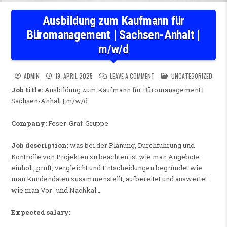
Ausbildung zum Kaufmann für
Büromanagement | Sachsen-Anhalt |
m/w/d
ON AUSBILDUNG ZUM KAUFMA
POSTED IN
ADMIN
19. APRIL 2025
LEAVE A COMMENT
UNCATEGORIZED
Job title:
Ausbildung zum Kaufmann für Büromanagement |
Sachsen-Anhalt | m/w/d
Company:
Feser-Graf-Gruppe
Job description
: was bei der Planung, Durchführung und
Kontrolle von Projekten zu beachten ist wie man Angebote
einholt, prüft, vergleicht und Entscheidungen begründet wie
man Kundendaten zusammenstellt, aufbereitet und auswertet
wie man Vor- und Nachkal…
Expected salary
: