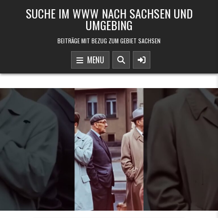
Skip to content
SUCHE IM WWW NACH SACHSEN UND
UMGEBING
BEITRÄGE MIT BEZUG ZUM GEBIET SACHSEN
MENU