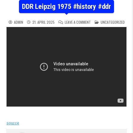
DDR Leipzig 1975 #history #ddr
ON DDR LEIPZIG 1975 #HIST
POSTED IN
ADMIN
21. APRIL 2025
LEAVE A COMMENT
UNCATEGORIZED
source