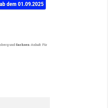
) ab dem 01.09.2025
ACHHELFERIN/ ZUM PFLEGEFACHHELFER (M/W/D) AB DEM 01.09.2025
emberg und
Sachsen
-Anhalt. Für