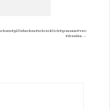
achsen#güllebecken#schrecklich#grausam#vermisstenfall#g
#dresden →