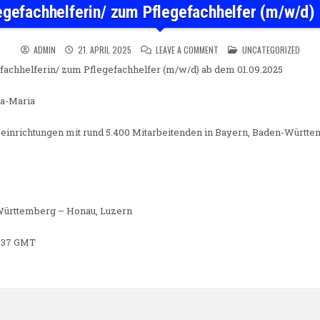
egefachhelferin/ zum Pflegefachhelfer (m/w/d
ON AUSBILDUNG ZUR PFLEGEF
POSTED IN
ADMIN
21. APRIL 2025
LEAVE A COMMENT
UNCATEGORIZED
fachhelferin/ zum Pflegefachhelfer (m/w/d) ab dem 01.09.2025
a-Maria
seinrichtungen mit rund 5.400 Mitarbeitenden in Bayern, Baden-Württ
-Württemberg – Honau, Luzern
0:37 GMT
n