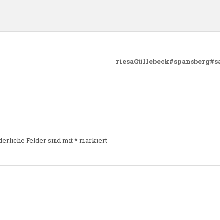
riesaGüllebeck#spansberg#s
derliche Felder sind mit
*
markiert