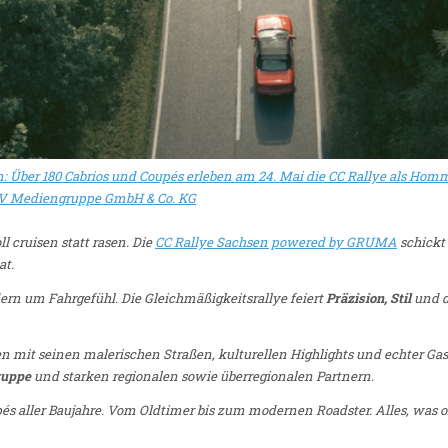
n: Über 180 Cabrios und Coupés erleben am 24. Mai die CC Rallye als Hom
V Mediengruppe GmbH & Co. KG
ll cruisen statt rasen. Die
CC Rallye Sachsen powered by GRUMA
schickt 
at.
ern um Fahrgefühl. Die Gleichmäßigkeitsrallye feiert
Präzision, Stil
und d
en mit seinen malerischen Straßen, kulturellen Highlights und echter Gas
ruppe
und starken regionalen sowie überregionalen Partnern.
s aller Baujahre. Vom Oldtimer bis zum modernen Roadster. Alles, was off