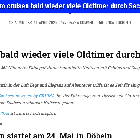
m cruisen bald wieder viele Oldtimer durch Sa
ON DARUM CRUISEN BALD WI
POSTED IN
ADMIN
18. APRIL 2025
LEAVE A COMMENT
UNCATEGORIZED
bald wieder viele Oldtimer durc
 260 Kilometer Fahrspaß durch traumhafte Kulissen mit Cabrios und Coupés
in in der Luft liegt und Eleganz auf Abenteuer trifft, ist es Zeit für ein
 Sachsen powered by GRUMA
, bei der Fahrzeuge vom klassischen Oldtim
rch Sachsens schönste Kulissen gehen.
 Tour
ist immer noch möglich.
t.
n startet am 24. Mai in Döbeln