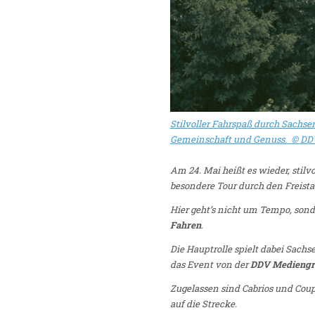
Stilvoller Fahrspaß durch Sachse
Gemeinschaft und Genuss. ©
DD
Am 24. Mai heißt es wieder, stilvo
besondere Tour durch den Freista
Hier geht’s nicht um Tempo, sond
Fahren
.
Die Hauptrolle spielt dabei Sachs
das Event von der
DDV Medieng
Zugelassen sind Cabrios und Coupé
auf die Strecke.