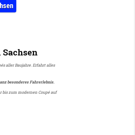
chsen
EDER VIELE OLDTIMER DURCH SACHSEN
h Sachsen
 aller Baujahre. Erfahrt alles
 ganz besonderes Fahrerlebnis.
er bis zum modernen Coupé auf