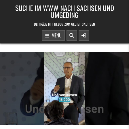
Skip to content
SUCHE IM WWW NACH SACHSEN UND
UMGEBING
BEITRÄGE MIT BEZUG ZUM GEBIET SACHSEN
MENU