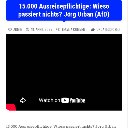
15.000 Ausreisepflichtige: Wieso
passiert nichts? Jörg Urban (AfD)
ON 15.000 AUSREISEPFLICHT
POSTED IN
ADMIN
18. APRIL 2025
LEAVE A COMMENT
UNCATEGORIZED
15.000 Ausreisepflichtige: Wieso passiert nichts? Jörg Urban