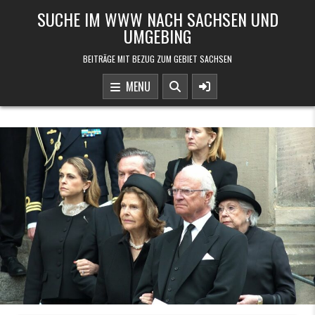
Skip to content
SUCHE IM WWW NACH SACHSEN UND
UMGEBING
BEITRÄGE MIT BEZUG ZUM GEBIET SACHSEN
MENU