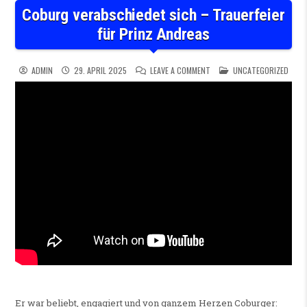
Coburg verabschiedet sich – Trauerfeier
für Prinz Andreas
ON COBURG VERABSCHIEDET 
POSTED IN
ADMIN
29. APRIL 2025
LEAVE A COMMENT
UNCATEGORIZED
Er war beliebt, engagiert und von ganzem Herzen Coburger: