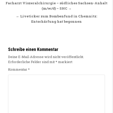
Beitragsnavigation
Facharzt Viszeralchirurgie – südliches Sachsen-Anhalt
(m/w/d) – SHC →
← Liveticker zum Bombenfund in Chemnitz:
Entschärfung hat begonnen
Schreibe einen Kommentar
Deine E-Mail-Adresse wird nicht veröffentlicht.
Erforderliche Felder sind mit
*
markiert
Kommentar
*