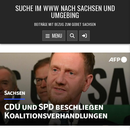
Skip to content
SUCHE IM WWW NACH SACHSEN UND
UMGEBING
BEITRÄGE MIT BEZUG ZUM GEBIET SACHSEN
MENU