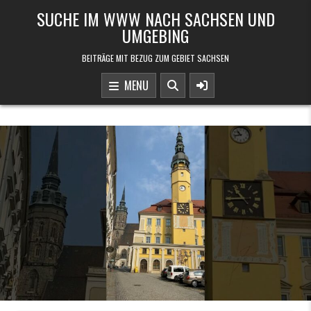
Skip to content
SUCHE IM WWW NACH SACHSEN UND
UMGEBING
BEITRÄGE MIT BEZUG ZUM GEBIET SACHSEN
MENU