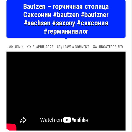
Bautzen – горчичная столица
Саксонии #bautzen #bautzner
#sachsen #saxony #саксония
#германиявлог
ON BAUTZEN – ГОРЧИЧНАЯ 
POSTED IN
ADMIN
3. APRIL 2025
LEAVE A COMMENT
UNCATEGORIZED