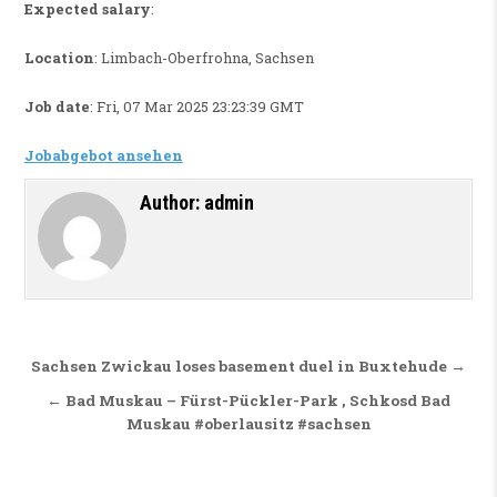
Expected salary
:
Location
: Limbach-Oberfrohna, Sachsen
Job date
: Fri, 07 Mar 2025 23:23:39 GMT
Jobabgebot ansehen
Author:
admin
Beitragsnavigation
Sachsen Zwickau loses basement duel in Buxtehude →
← Bad Muskau – Fürst-Pückler-Park , Schkosd Bad
Muskau #oberlausitz #sachsen