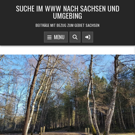
Skip to content
SUCHE IM WWW NACH SACHSEN UND
UMGEBING
BEITRÄGE MIT BEZUG ZUM GEBIET SACHSEN
MENU