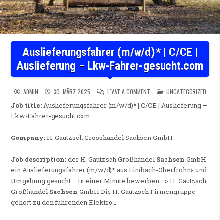
Auslieferungsfahrer (m/w/d)* | C/CE |
Auslieferung – Lkw-Fahrer-gesucht.com
ON AUSLIEFERUNGSFAHRER (M
POSTED IN
ADMIN
30. MÄRZ 2025
LEAVE A COMMENT
UNCATEGORIZED
Job title:
Auslieferungsfahrer (m/w/d)* | C/CE | Auslieferung –
Lkw-Fahrer-gesucht.com
Company:
H. Gautzsch Grosshandel Sachsen GmbH
Job description
: der H. Gautzsch Großhandel
Sachsen
GmbH
ein Auslieferungsfahrer (m/w/d)* aus Limbach-Oberfrohna und
Umgebung gesucht…. In einer Minute bewerben –> H. Gautzsch
Großhandel
Sachsen
GmbH Die H. Gautzsch Firmengruppe
gehört zu den führenden Elektro…