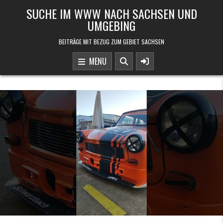
Skip to content
SUCHE IM WWW NACH SACHSEN UND
UMGEBING
BEITRÄGE MIT BEZUG ZUM GEBIET SACHSEN
MENU