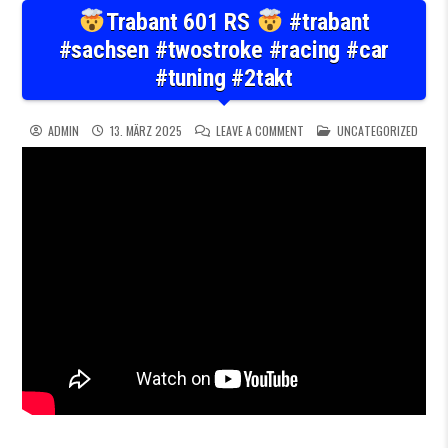
Trabant 601 RS
#trabant
#sachsen #twostroke #racing #car
#tuning #2takt
ON
TRABANT 601 RS
POSTED IN
#TRAB
ADMIN
13. MÄRZ 2025
LEAVE A COMMENT
UNCATEGORIZED