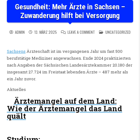
Gesundheit: Mehr Ärzte in Sachsen –
Zuwanderung hilft bei Versorgung
ON GESUNDHEIT: MEHR ÄRZT
POSTED IN
ADMIN
13. MÄRZ 2025
LEAVE A COMMENT
UNCATEGORIZED
Sachsens
Ärzteschaft ist im vergangenen Jahr um fast 500
berufstätige Mediziner angewachsen. Ende 2024 praktizierten
nach Angaben der Sächsischen Landesärztekammer 20.180 der
insgesamt 27.724 im Freistaat lebenden Ärzte – 487 mehr als
ein Jahr zuvor.
Aktuelles
Ärztemangel auf dem Land
:
Wie der Ärztemangel das Land
quält
Studium
: