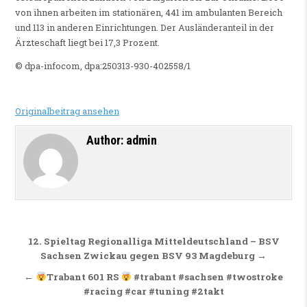
von ihnen arbeiten im stationären, 441 im ambulanten Bereich
und 113 in anderen Einrichtungen. Der Ausländeranteil in der
Ärzteschaft liegt bei 17,3 Prozent.
© dpa-infocom, dpa:250313-930-402558/1
Originalbeitrag ansehen
Author:
admin
Beitragsnavigation
12. Spieltag Regionalliga Mitteldeutschland – BSV
Sachsen Zwickau gegen BSV 93 Magdeburg →
←
Trabant 601 RS
#trabant #sachsen #twostroke
#racing #car #tuning #2takt