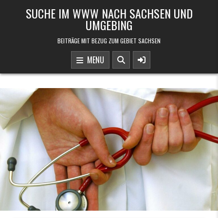
Skip to content
SUCHE IM WWW NACH SACHSEN UND
UMGEBING
BEITRÄGE MIT BEZUG ZUM GEBIET SACHSEN
MENU