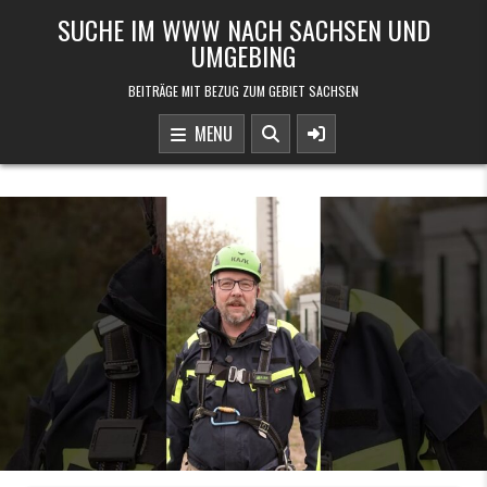
Skip to content
SUCHE IM WWW NACH SACHSEN UND
UMGEBING
BEITRÄGE MIT BEZUG ZUM GEBIET SACHSEN
MENU