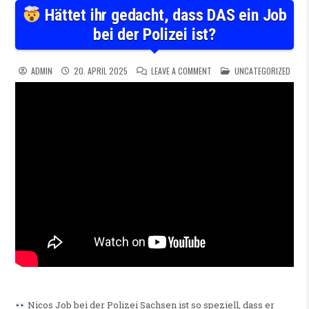
Hättet ihr gedacht, dass DAS ein Job
bei der Polizei ist?
ON
HÄTTET IHR GEDACHT, DA
POSTED IN
ADMIN
20. APRIL 2025
LEAVE A COMMENT
UNCATEGORIZED
Nicos Job bei der Polizei Sachsen ist so speziell, dass er