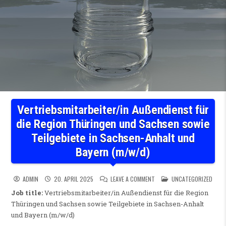
Vertriebsmitarbeiter/in Außendienst für
die Region Thüringen und Sachsen sowie
Teilgebiete in Sachsen-Anhalt und
Bayern (m/w/d)
ON VERTRIEBSMITARBEITER/I
POSTED IN
ADMIN
20. APRIL 2025
LEAVE A COMMENT
UNCATEGORIZED
Job title:
Vertriebsmitarbeiter/in Außendienst für die Region
Thüringen und Sachsen sowie Teilgebiete in Sachsen-Anhalt
und Bayern (m/w/d)