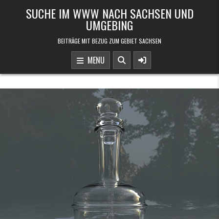
Skip to content
SUCHE IM WWW NACH SACHSEN UND
UMGEBING
BEITRÄGE MIT BEZUG ZUM GEBIET SACHSEN
MENU