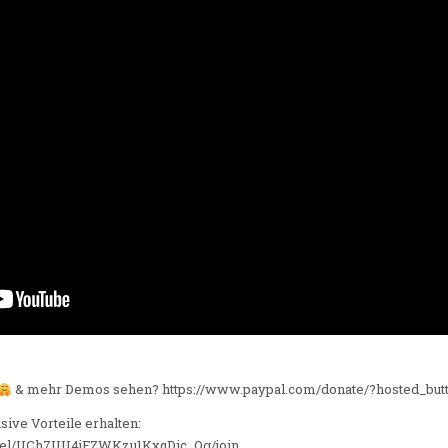
& mehr Demos sehen? https://www.paypal.com/donate/?hosted_bu
ive Vorteile erhalten:
nel/UCh7UU4jFZWKzu1KxqDic_Og/join