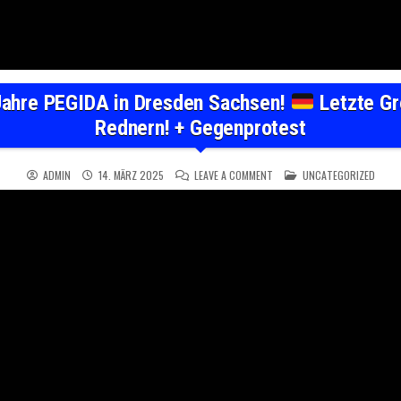
ahre PEGIDA in Dresden Sachsen!
Letzte G
Rednern! + Gegenprotest
ON
LIVE
POSTED IN
10 JAHRE PEGIDA I
ADMIN
14. MÄRZ 2025
LEAVE A COMMENT
UNCATEGORIZED