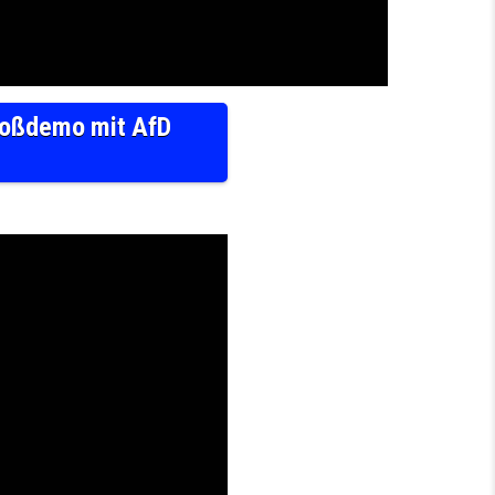
roßdemo mit AfD
N DRESDEN SACHSEN!
LETZTE GROSSDEMO MIT AFD REDNERN! + GEGENPROTEST