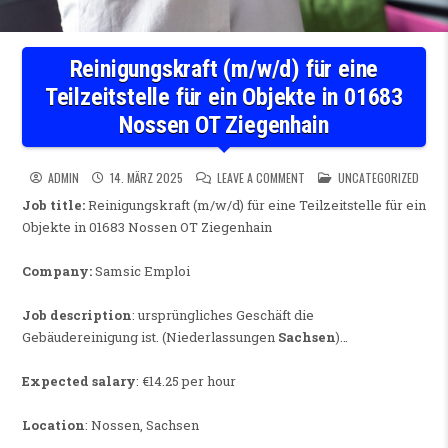
Reinigungskraft (m/w/d) für eine
Teilzeitstelle für ein Objekte in 01683
Nossen OT Ziegenhain
ON REINIGUNGSKRAFT (M/W/D)
POSTED IN
ADMIN
14. MÄRZ 2025
LEAVE A COMMENT
UNCATEGORIZED
Job title:
Reinigungskraft (m/w/d) für eine Teilzeitstelle für ein
Objekte in 01683 Nossen OT Ziegenhain
Company:
Samsic Emploi
Job description
: ursprüngliches Geschäft die
Gebäudereinigung ist. (Niederlassungen
Sachsen
)…
Expected salary
: €14.25 per hour
Location
: Nossen, Sachsen