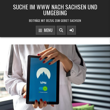
Skip to content
SUCHE IM WWW NACH SACHSEN UND
UMGEBING
BEITRÄGE MIT BEZUG ZUM GEBIET SACHSEN
MENU