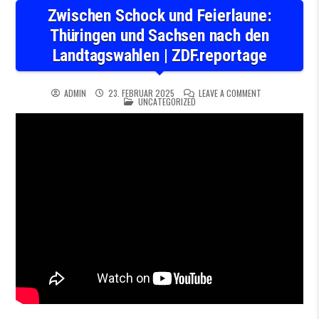
Zwischen Schock und Feierlaune:
Thüringen und Sachsen nach den
Landtagswahlen | ZDF.reportage
ON ZWISCHEN SC
ADMIN
23. FEBRUAR 2025
LEAVE A COMMENT
POSTED IN
UNCATEGORIZED