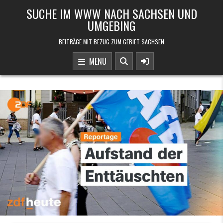
Skip to content
SUCHE IM WWW NACH SACHSEN UND
UMGEBING
BEITRÄGE MIT BEZUG ZUM GEBIET SACHSEN
MENU