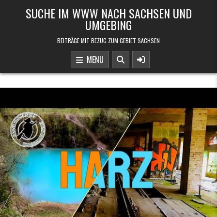
Skip to content
SUCHE IM WWW NACH SACHSEN UND
UMGEBING
BEITRÄGE MIT BEZUG ZUM GEBIET SACHSEN
MENU