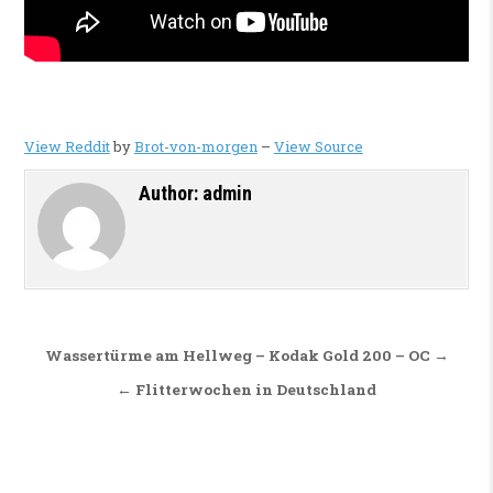
View Reddit
by
Brot-von-morgen
–
View Source
Author:
admin
Beitragsnavigation
Wassertürme am Hellweg – Kodak Gold 200 – OC →
← Flitterwochen in Deutschland